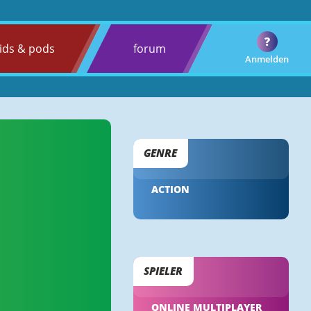
?
ids & pods
forum
Anmelden
GENRE
ACTION
SPIELER
ONLINE MULTIPLAYER