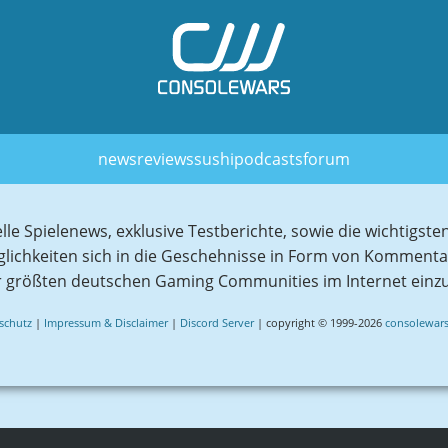
news
reviews
sushi
podcasts
forum
elle Spielenews, exklusive Testberichte, sowie die wichtig
glichkeiten sich in die Geschehnisse in Form von Komment
r größten deutschen Gaming Communities im Internet einz
schutz
|
Impressum & Disclaimer
|
Discord Server
| copyright © 1999-2026
consolewars