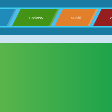
s
reviews
sushi
v