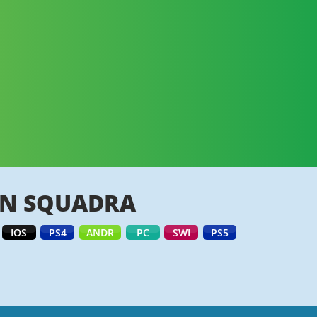
IN SQUADRA
IOS
PS4
ANDR
PC
SWI
PS5