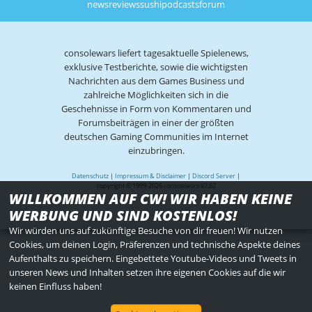
news
reviews
sushi
podcasts
forum
consolewars liefert tagesaktuelle Spielenews,
exklusive Testberichte, sowie die wichtigsten
Nachrichten aus dem Games Business und
zahlreiche Möglichkeiten sich in die
Geschehnisse in Form von Kommentaren und
Forumsbeiträgen in einer der größten
deutschen Gaming Communities im Internet
einzubringen.
Datenschutz
|
Impressum & Disclaimer
|
Discord Server
|
copyright © 1999-2026
consolewars V2.82
WILLKOMMEN AUF CW! WIR HABEN KEINE
WERBUNG UND SIND KOSTENLOS!
Wir würden uns auf zukünftige Besuche von dir freuen! Wir nutzen
Cookies, um deinen Login, Präferenzen und technische Aspekte deines
Aufenthalts zu speichern. Eingebettete Youtube-Videos und Tweets in
unseren News und Inhalten setzen ihre eigenen Cookies auf die wir
keinen Einfluss haben!