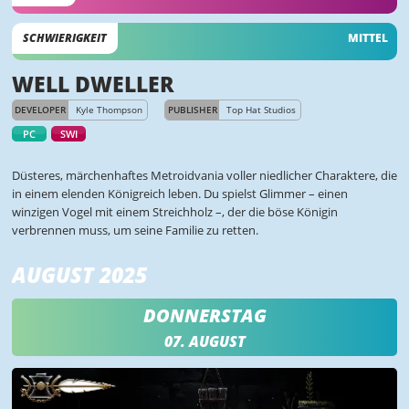
SCHWIERIGKEIT
MITTEL
WELL DWELLER
DEVELOPER
Kyle Thompson
PUBLISHER
Top Hat Studios
PC
SWI
Düsteres, märchenhaftes Metroidvania voller niedlicher Charaktere, die
in einem elenden Königreich leben. Du spielst Glimmer – einen
winzigen Vogel mit einem Streichholz –, der die böse Königin
verbrennen muss, um seine Familie zu retten.
AUGUST 2025
DONNERSTAG
07. AUGUST