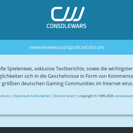
news
reviews
sushi
podcasts
forum
elle Spielenews, exklusive Testberichte, sowie die wichtig
glichkeiten sich in die Geschehnisse in Form von Komment
r größten deutschen Gaming Communities im Internet einz
schutz
|
Impressum & Disclaimer
|
Discord Server
| copyright © 1999-2026
consolewars