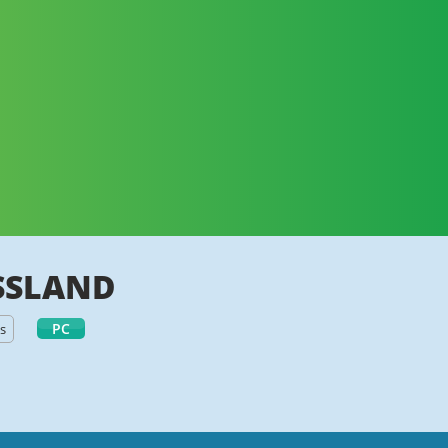
SSLAND
PC
s