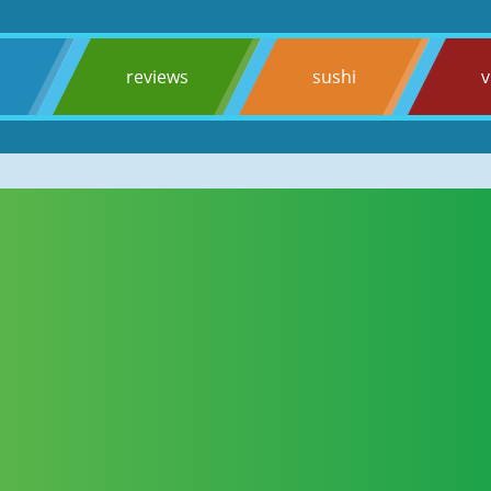
s
reviews
sushi
v