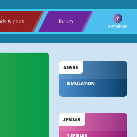
?
ids & pods
forum
Anmelden
GENRE
SIMULATION
SPIELER
1 SPIELER