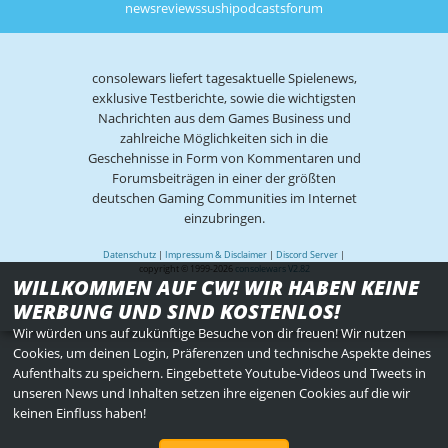
news
reviews
sushi
podcasts
forum
consolewars liefert tagesaktuelle Spielenews,
exklusive Testberichte, sowie die wichtigsten
Nachrichten aus dem Games Business und
zahlreiche Möglichkeiten sich in die
Geschehnisse in Form von Kommentaren und
Forumsbeiträgen in einer der größten
deutschen Gaming Communities im Internet
einzubringen.
Datenschutz
|
Impressum & Disclaimer
|
Discord Server
|
copyright © 1999-2026
consolewars V2.82
WILLKOMMEN AUF CW! WIR HABEN KEINE
WERBUNG UND SIND KOSTENLOS!
Wir würden uns auf zukünftige Besuche von dir freuen! Wir nutzen
Cookies, um deinen Login, Präferenzen und technische Aspekte deines
Aufenthalts zu speichern. Eingebettete Youtube-Videos und Tweets in
unseren News und Inhalten setzen ihre eigenen Cookies auf die wir
keinen Einfluss haben!