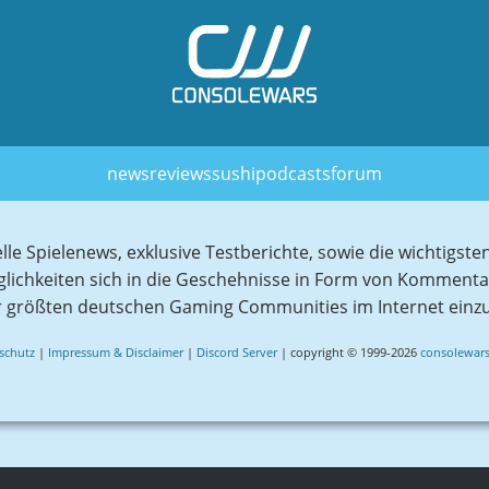
news
reviews
sushi
podcasts
forum
elle Spielenews, exklusive Testberichte, sowie die wichtig
glichkeiten sich in die Geschehnisse in Form von Komment
r größten deutschen Gaming Communities im Internet einz
schutz
|
Impressum & Disclaimer
|
Discord Server
| copyright © 1999-2026
consolewars