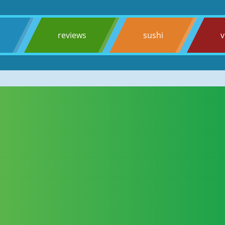
s
reviews
sushi
v