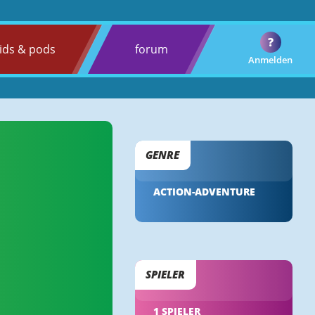
?
ids & pods
forum
Anmelden
GENRE
ACTION-ADVENTURE
SPIELER
1 SPIELER