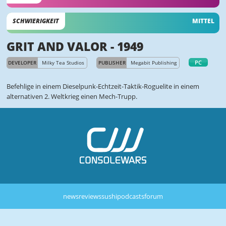
SCHWIERIGKEIT
MITTEL
GRIT AND VALOR - 1949
PC
DEVELOPER
Milky Tea Studios
PUBLISHER
Megabit Publishing
Befehlige in einem Dieselpunk-Echtzeit-Taktik-Roguelite in einem
alternativen 2. Weltkrieg einen Mech-Trupp.
news
reviews
sushi
podcasts
forum