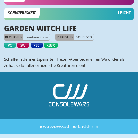
SCHWIERIGKEIT
LEICHT
GARDEN WITCH LIFE
DEVELOPER
FreetimeStudio
PUBLISHER
SOEDESCO
PC
SWI
PS5
XBSX
Schaffe in dem entspannten Hexen-Abenteuer einen Wald, der als
Zuhause für allerlei niedliche Kreaturen dient
news
reviews
sushi
podcasts
forum