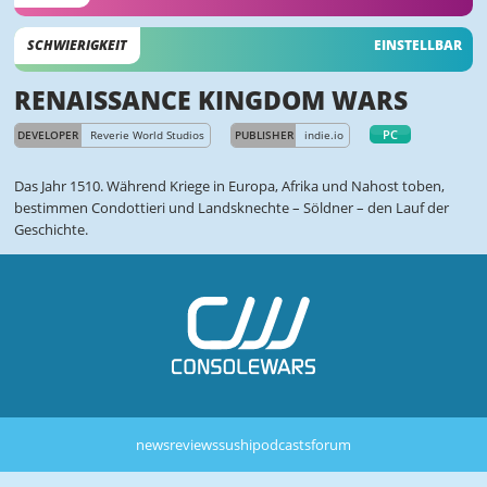
SCHWIERIGKEIT
EINSTELLBAR
RENAISSANCE KINGDOM WARS
PC
DEVELOPER
Reverie World Studios
PUBLISHER
indie.io
Das Jahr 1510. Während Kriege in Europa, Afrika und Nahost toben,
bestimmen Condottieri und Landsknechte – Söldner – den Lauf der
Geschichte.
news
reviews
sushi
podcasts
forum